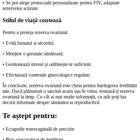
• Se pot alege protocoale personalizate pentru FIV, adaptate
rezervelor scăzute.
Stilul de viață contează
Pentru a proteja rezerva ovariană:
• Evită fumatul și alcoolul.
• Menține o greutate sănătoasă.
• Gestionează stresul și odihnește-te suficient.
• Efectuează controale ginecologice regulate.
În concluzie, rezerva ovariană este cheia pentru înțelegerea fertilității
tale. Dacă plănuiești o sarcină acum sau în viitor, testează-ți rezerva
ovariană la timp. Cu cât ai mai multe informații, cu atât poți lua
decizii informate despre sănătatea ta reproductivă.
Te aștept pentru:
• Ecografie transvaginală de precizie
• Plan personalizat de fertilitate