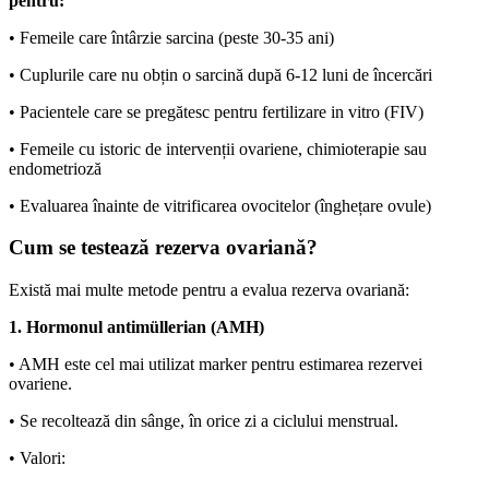
pentru:
• Femeile care întârzie sarcina (peste 30-35 ani)
• Cuplurile care nu obțin o sarcină după 6-12 luni de încercări
• Pacientele care se pregătesc pentru fertilizare in vitro (FIV)
• Femeile cu istoric de intervenții ovariene, chimioterapie sau
endometrioză
• Evaluarea înainte de vitrificarea ovocitelor (înghețare ovule)
Cum se testează rezerva ovariană?
Există mai multe metode pentru a evalua rezerva ovariană:
1. Hormonul antimüllerian (AMH)
• AMH este cel mai utilizat marker pentru estimarea rezervei
ovariene.
• Se recoltează din sânge, în orice zi a ciclului menstrual.
• Valori: