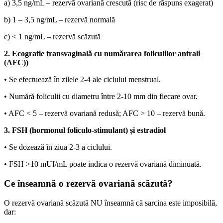
a) 3,5 ng/mL – rezervă ovariană crescută (risc de răspuns exagerat)
b) 1 – 3,5 ng/mL – rezervă normală
c) < 1 ng/mL – rezervă scăzută
2. Ecografie transvaginală cu numărarea foliculilor antrali
(AFC))
• Se efectuează în zilele 2-4 ale ciclului menstrual.
• Numără foliculii cu diametru între 2-10 mm din fiecare ovar.
• AFC < 5 – rezervă ovariană redusă; AFC > 10 – rezervă bună.
3. FSH (hormonul foliculo-stimulant) și estradiol
• Se dozează în ziua 2-3 a ciclului.
• FSH >10 mUI/mL poate indica o rezervă ovariană diminuată.
Ce înseamnă o rezervă ovariană scăzută?
O rezervă ovariană scăzută NU înseamnă că sarcina este imposibilă,
dar: